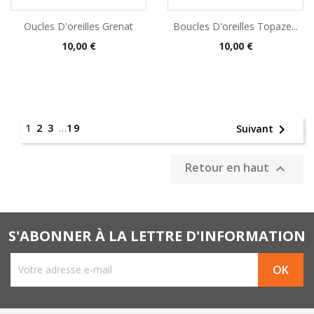
Oucles D'oreilles Grenat
Boucles D'oreilles Topaze...
Prix
Prix
10,00 €
10,00 €
1
2
3
…
19

Suivant
Retour en haut

S'ABONNER À LA LETTRE D'INFORMATION