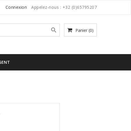
Connexion
Appelez-nous :
+32 (0)65795207

Panier
(0)
RGENT
.