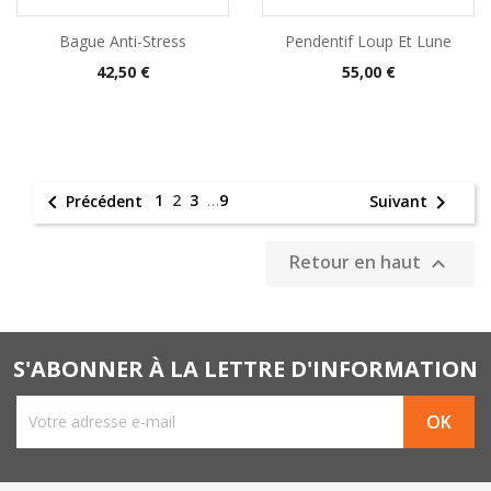
Bague Anti-Stress
Pendentif Loup Et Lune
Prix
Prix
42,50 €
55,00 €

1
2
3
…
9

Précédent
Suivant
Retour en haut

S'ABONNER À LA LETTRE D'INFORMATION