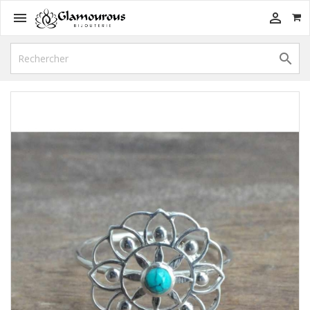


