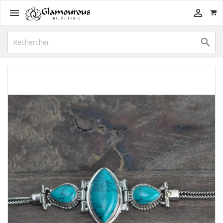


