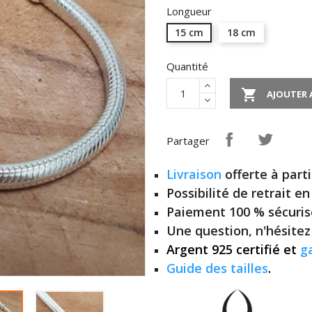
Longueur
15 cm
18 cm
Quantité

AJOUTER 
Partager
Livraison
offerte à parti
Possibilité de retrait e
Paiement 100 % sécuris
Une question, n'hésite
Argent 925 certifié et
g
Guide des tailles
.