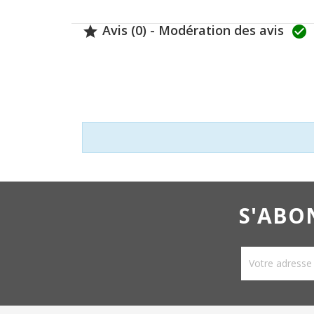
Avis (0) - Modération des avis


S'ABO