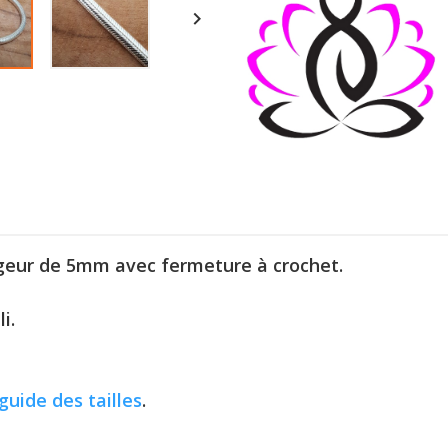

rgeur de 5mm avec fermeture à crochet.
i.
guide des tailles
.