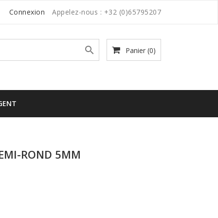
Connexion
Appelez-nous :
+32 (0)65795207

Panier
(0)
RGENT
DEMI-ROND 5MM