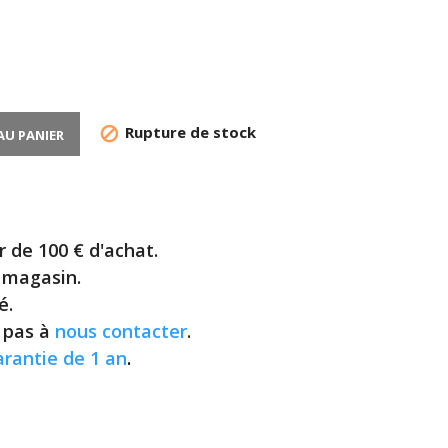
Rupture de stock

AU PANIER
r de 100 € d'achat.
n magasin.
é.
z pas à
nous contacter
.
arantie de 1 an
.