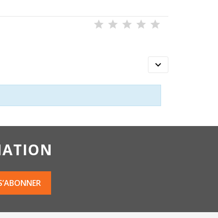

MATION